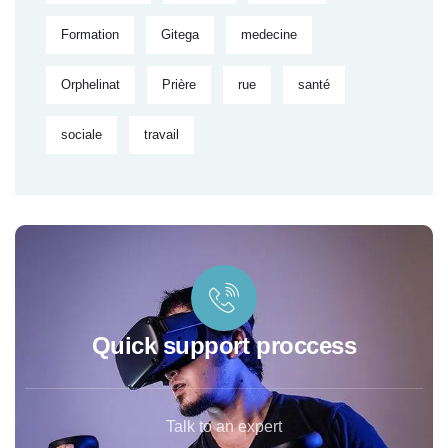
Formation
Gitega
medecine
Orphelinat
Prière
rue
santé
sociale
travail
Quick support proccess
Talk to an expert