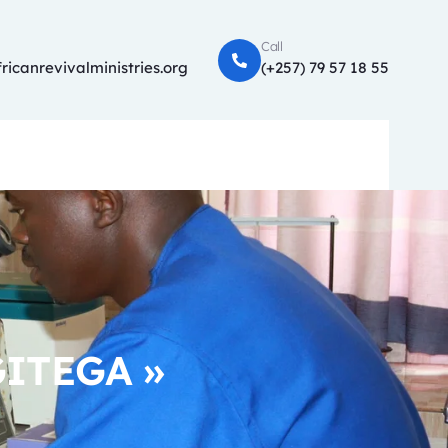
Call
ricanrevivalministries.org
(+257) 79 57 18 55
 GITEGA »