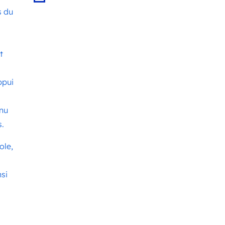
s du
t
ppui
enu
s.
ole,
nsi