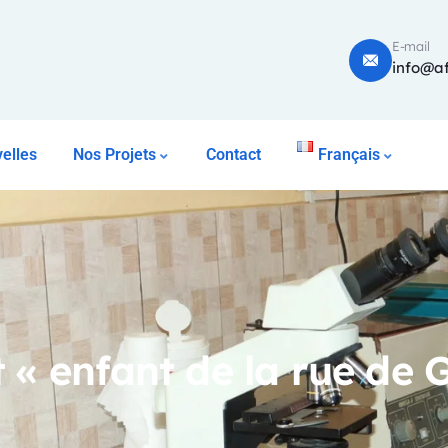
E-mail
info@af
elles
Nos Projets
Contact
Français
t « enfant de la rue de