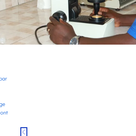
par
age
dont