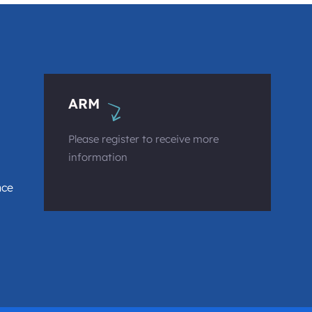
ARM
Please register to receive more
information
nce