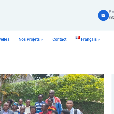
E-m
inf
elles
Nos Projets
Contact
Français