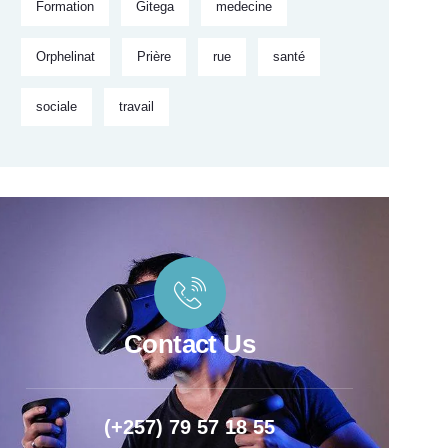
Formation
Gitega
medecine
Orphelinat
Prière
rue
santé
sociale
travail
Contact Us
(+257) 79 57 18 55